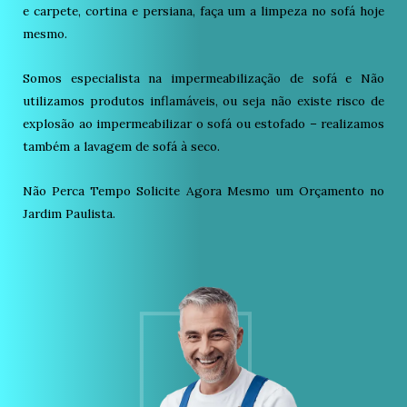
e carpete, cortina e persiana, faça um a limpeza no sofá hoje
mesmo.
Somos especialista na impermeabilização de sofá e Não
utilizamos produtos inflamáveis, ou seja não existe risco de
explosão ao impermeabilizar o sofá ou estofado – realizamos
também a lavagem de sofá à seco.
Não Perca Tempo Solicite Agora Mesmo um Orçamento no
Jardim Paulista.