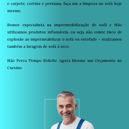
e carpete, cortina e persiana, faça um a limpeza no sofá hoje
mesmo.
Somos especialista na impermeabilização de sofá e Não
utilizamos produtos inflamáveis, ou seja não existe risco de
explosão ao impermeabilizar o sofá ou estofado – realizamos
também a lavagem de sofá à seco.
Não Perca Tempo Solicite Agora Mesmo um Orçamento no
Cursino.