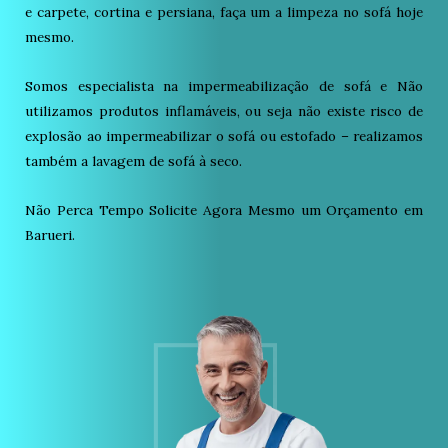
e carpete, cortina e persiana, faça um a limpeza no sofá hoje
mesmo.
Somos especialista na impermeabilização de sofá e Não
utilizamos produtos inflamáveis, ou seja não existe risco de
explosão ao impermeabilizar o sofá ou estofado – realizamos
também a lavagem de sofá à seco.
Não Perca Tempo Solicite Agora Mesmo um Orçamento em
Barueri.