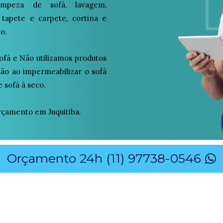
peza de sofá, lavagem,
 tapete e carpete, cortina e
o.
ofá e Não utilizamos produtos
osão ao impermeabilizar o sofá
 sofá à seco.
çamento em Juquitiba.
Orçamento 24h (11) 97738-0546