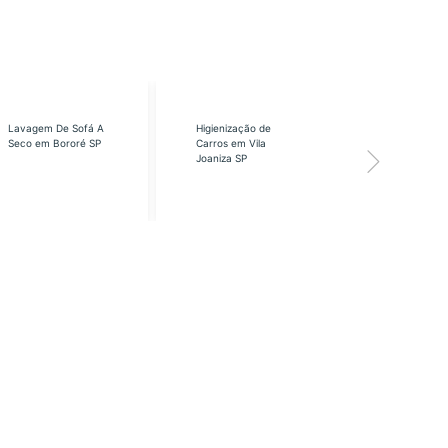
Lavagem De Sofá A
Higienização de
Higienização
Seco em Bororé SP
Carros em Vila
Carros em Vi
Joaniza SP
José SP