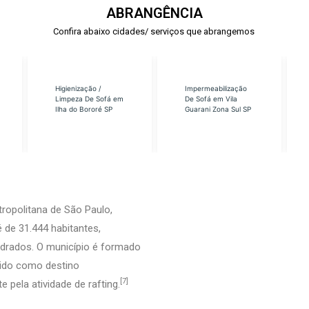
ABRANGÊNCIA
Confira abaixo cidades/ serviços que abrangemos
Higienização /
Impermeabilização
Limpeza De Sofá em
De Sofá em Vila
Ilha do Bororé SP
Guarani Zona Sul SP
ropolitana de São Paulo,
 de 31.444 habitantes,
adrados. O município é formado
cido como destino
[7]
 pela atividade de rafting.