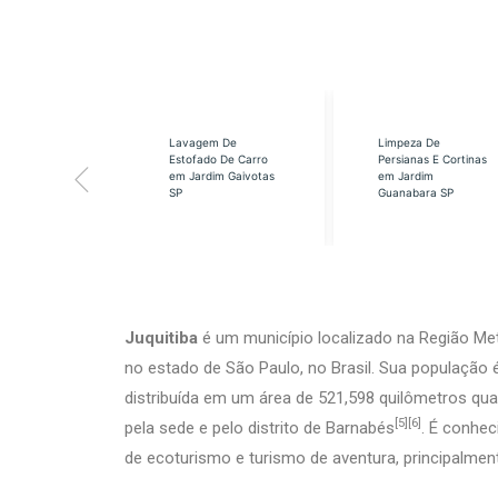
eabilização
Lavagem De
Limpeza De
á em Cidade
Estofado De Carro
Persianas E Cortinas
s SP
em Jardim Gaivotas
em Jardim
SP
Guanabara SP
Juquitiba
é um município localizado na Região Met
no estado de São Paulo, no Brasil. Sua população é
distribuída em um área de 521,598 quilômetros qu
[5]
[6]
pela sede e pelo distrito de Barnabés
. É conhe
de ecoturismo e turismo de aventura, principalmente