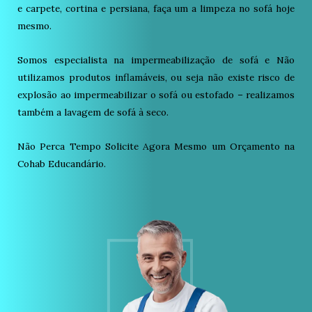
e carpete, cortina e persiana, faça um a limpeza no sofá hoje
mesmo.
Somos especialista na impermeabilização de sofá e Não
utilizamos produtos inflamáveis, ou seja não existe risco de
explosão ao impermeabilizar o sofá ou estofado – realizamos
também a lavagem de sofá à seco.
Não Perca Tempo Solicite Agora Mesmo um Orçamento na
Cohab Educandário.