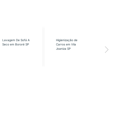
Lavagem De Sofá A
Higienização de
Higienização
Seco em Bororé SP
Carros em Vila
Carros em Vi
Joaniza SP
José SP