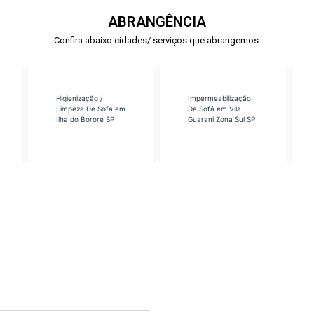
ABRANGÊNCIA
Confira abaixo cidades/ serviços que abrangemos
Higienização /
Impermeabilização
Limpeza De Sofá em
De Sofá em Vila
Ilha do Bororé SP
Guarani Zona Sul SP