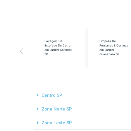
eabilização
Lavagem De
Limpeza De
á em Cidade
Estofado De Carro
Persianas E Cortinas
s SP
em Jardim Gaivotas
em Jardim
SP
Guanabara SP
Centro SP
Zona Norte SP
Zona Leste SP