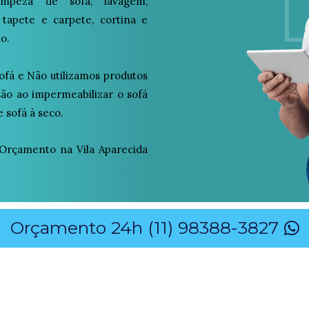
peza de sofá, lavagem,
 tapete e carpete, cortina e
o.
ofá e Não utilizamos produtos
osão ao impermeabilizar o sofá
 sofá à seco.
Orçamento na Vila Aparecida
Orçamento 24h (11) 98388-3827