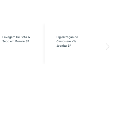
Lavagem De Sofá A
Higienização de
Higienização
Seco em Bororé SP
Carros em Vila
Carros em Vi
Joaniza SP
José SP