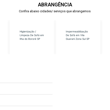
ABRANGÊNCIA
Confira abaixo cidades/ serviços que abrangemos
Higienização /
Impermeabilização
Limpeza De Sofá em
De Sofá em Vila
Ilha do Bororé SP
Guarani Zona Sul SP