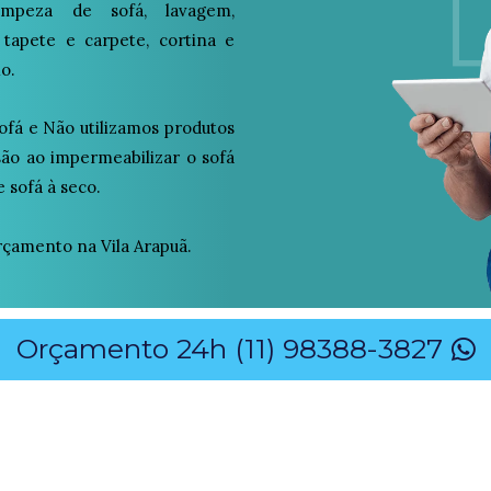
peza de sofá, lavagem,
 tapete e carpete, cortina e
o.
ofá e Não utilizamos produtos
osão ao impermeabilizar o sofá
 sofá à seco.
çamento na Vila Arapuã.
Orçamento 24h (11) 98388-3827