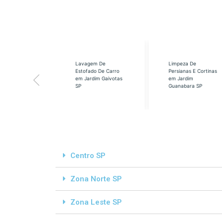
eabilização
Lavagem De
Limpeza De
á em Cidade
Estofado De Carro
Persianas E Cortinas
s SP
em Jardim Gaivotas
em Jardim
SP
Guanabara SP
Centro SP
Zona Norte SP
Zona Leste SP