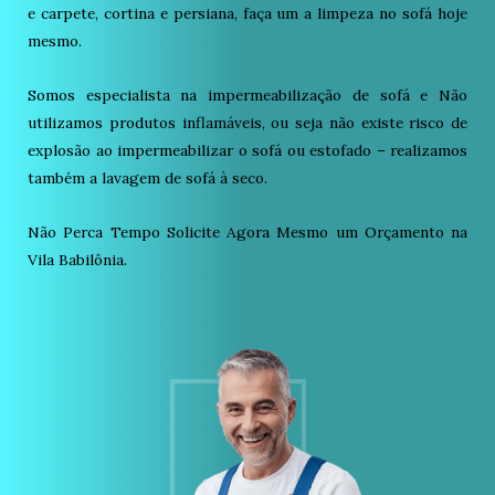
e carpete, cortina e persiana, faça um a limpeza no sofá hoje
mesmo.
Somos especialista na impermeabilização de sofá e Não
utilizamos produtos inflamáveis, ou seja não existe risco de
explosão ao impermeabilizar o sofá ou estofado – realizamos
também a lavagem de sofá à seco.
Não Perca Tempo Solicite Agora Mesmo um Orçamento na
Vila Babilônia.