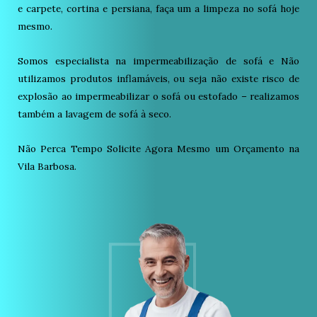
e carpete, cortina e persiana, faça um a limpeza no sofá hoje
mesmo.
Somos especialista na impermeabilização de sofá e Não
utilizamos produtos inflamáveis, ou seja não existe risco de
explosão ao impermeabilizar o sofá ou estofado – realizamos
também a lavagem de sofá à seco.
Não Perca Tempo Solicite Agora Mesmo um Orçamento na
Vila Barbosa.