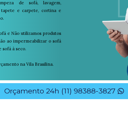
peza de sofá, lavagem,
 tapete e carpete, cortina e
o.
ofá e Não utilizamos produtos
osão ao impermeabilizar o sofá
 sofá à seco.
amento na Vila Brasilina.
Orçamento 24h (11) 98388-3827