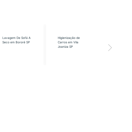
Lavagem De Sofá A
Higienização de
Higienização
Seco em Bororé SP
Carros em Vila
Carros em Vi
Joaniza SP
José SP