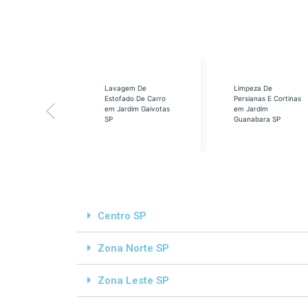
eabilização
Lavagem De
Limpeza De
á em Cidade
Estofado De Carro
Persianas E Cortinas
s SP
em Jardim Gaivotas
em Jardim
SP
Guanabara SP
Centro SP
Zona Norte SP
Zona Leste SP