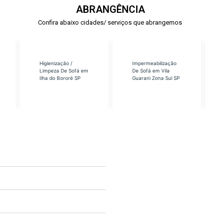
ABRANGÊNCIA
Confira abaixo cidades/ serviços que abrangemos
Higienização /
Impermeabilização
Limpeza De Sofá em
De Sofá em Vila
Ilha do Bororé SP
Guarani Zona Sul SP