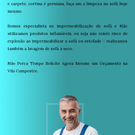
e carpete, cortina e persiana, faça um a limpeza no sofá hoje
mesmo.
Somos especialista na impermeabilização de sofá e Não
utilizamos produtos inflamáveis, ou seja não existe risco de
explosão ao impermeabilizar o sofá ou estofado – realizamos
também a lavagem de sofá à seco.
Não Perca Tempo Solicite Agora Mesmo um Orçamento na
Vila Campestre.