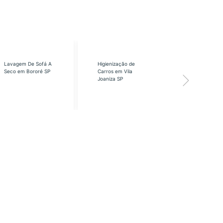
Lavagem De Sofá A
Higienização de
Higienização
Seco em Bororé SP
Carros em Vila
Carros em Vi
Joaniza SP
José SP