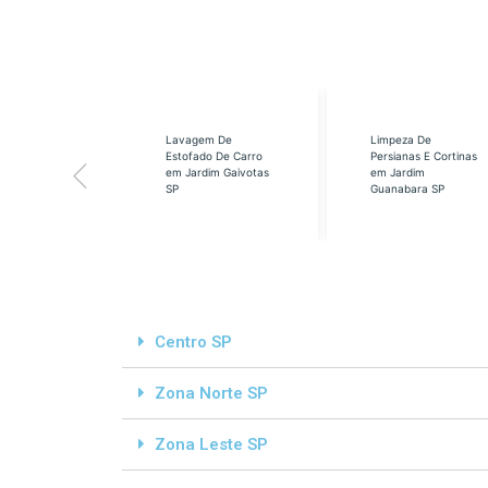
eabilização
Lavagem De
Limpeza De
á em Cidade
Estofado De Carro
Persianas E Cortinas
s SP
em Jardim Gaivotas
em Jardim
SP
Guanabara SP
Centro SP
Zona Norte SP
Zona Leste SP