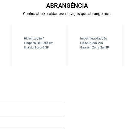
ABRANGÊNCIA
Confira abaixo cidades/ serviços que abrangemos
Higienização /
Impermeabilização
Limpeza De Sofá em
De Sofá em Vila
Ilha do Bororé SP
Guarani Zona Sul SP