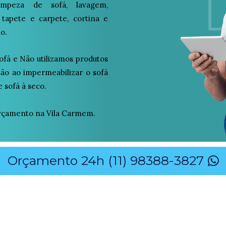
peza de sofá, lavagem,
 tapete e carpete, cortina e
o.
ofá e Não utilizamos produtos
osão ao impermeabilizar o sofá
 sofá à seco.
rçamento na Vila Carmem.
Orçamento 24h (11) 98388-3827