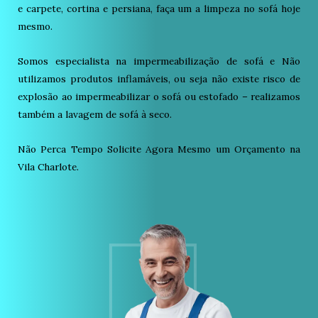
e carpete, cortina e persiana, faça um a limpeza no sofá hoje
mesmo.
Somos especialista na impermeabilização de sofá e Não
utilizamos produtos inflamáveis, ou seja não existe risco de
explosão ao impermeabilizar o sofá ou estofado – realizamos
também a lavagem de sofá à seco.
Não Perca Tempo Solicite Agora Mesmo um Orçamento na
Vila Charlote.