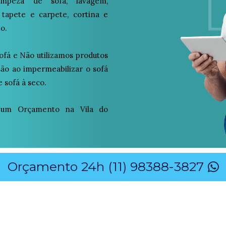
peza de sofá, lavagem,
 tapete e carpete, cortina e
o.
ofá e Não utilizamos produtos
osão ao impermeabilizar o sofá
 sofá à seco.
 um Orçamento na Vila do
Orçamento 24h (11) 98388-3827