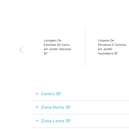
eabilização
Lavagem De
Limpeza De
á em Cidade
Estofado De Carro
Persianas E Cortinas
s SP
em Jardim Gaivotas
em Jardim
SP
Guanabara SP
Centro SP
Zona Norte SP
Zona Leste SP