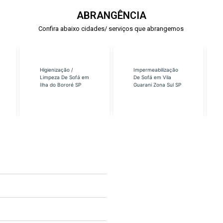
ABRANGÊNCIA
Confira abaixo cidades/ serviços que abrangemos
Higienização /
Impermeabilização
Limpeza De Sofá em
De Sofá em Vila
Ilha do Bororé SP
Guarani Zona Sul SP