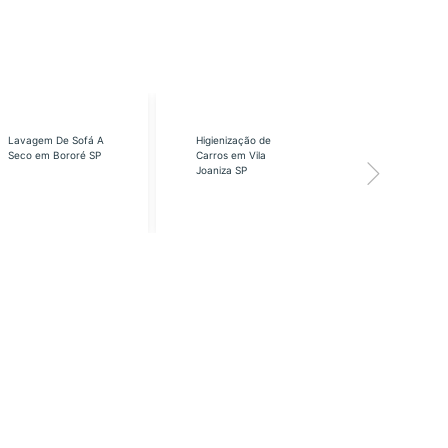
Lavagem De Sofá A
Higienização de
Higienização
Seco em Bororé SP
Carros em Vila
Carros em Vi
Joaniza SP
José SP