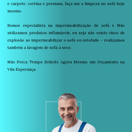
e carpete, cortina e persiana, faça um a limpeza no sofá hoje
mesmo.
Somos especialista na impermeabilização de sofá e Não
utilizamos produtos inflamáveis, ou seja não existe risco de
explosão ao impermeabilizar o sofá ou estofado – realizamos
também a lavagem de sofá à seco.
Não Perca Tempo Solicite Agora Mesmo um Orçamento na
Vila Esperança.