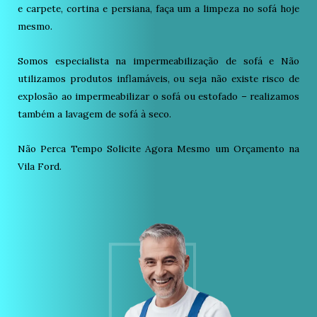
e carpete, cortina e persiana, faça um a limpeza no sofá hoje
mesmo.
Somos especialista na impermeabilização de sofá e Não
utilizamos produtos inflamáveis, ou seja não existe risco de
explosão ao impermeabilizar o sofá ou estofado – realizamos
também a lavagem de sofá à seco.
Não Perca Tempo Solicite Agora Mesmo um Orçamento na
Vila Ford.