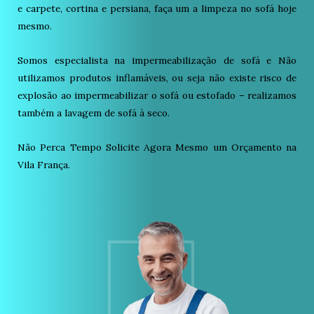
e carpete, cortina e persiana, faça um a limpeza no sofá hoje
mesmo.
Somos especialista na impermeabilização de sofá e Não
utilizamos produtos inflamáveis, ou seja não existe risco de
explosão ao impermeabilizar o sofá ou estofado – realizamos
também a lavagem de sofá à seco.
Não Perca Tempo Solicite Agora Mesmo um Orçamento na
Vila França.