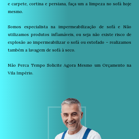
e carpete, cortina e persiana, faça um a limpeza no sofá hoje
mesmo.
Somos especialista na impermeabilização de sofá e Não
utilizamos produtos inflamáveis, ou seja não existe risco de
explosão ao impermeabilizar o sofá ou estofado – realizamos
também a lavagem de sofá à seco.
Não Perca Tempo Solicite Agora Mesmo um Orçamento na
Vila Império.