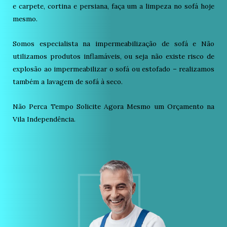
e carpete, cortina e persiana, faça um a limpeza no sofá hoje
mesmo.
Somos especialista na impermeabilização de sofá e Não
utilizamos produtos inflamáveis, ou seja não existe risco de
explosão ao impermeabilizar o sofá ou estofado – realizamos
também a lavagem de sofá à seco.
Não Perca Tempo Solicite Agora Mesmo um Orçamento na
Vila Independência.