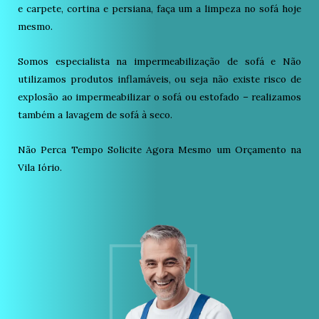
e carpete, cortina e persiana, faça um a limpeza no sofá hoje
mesmo.
Somos especialista na impermeabilização de sofá e Não
utilizamos produtos inflamáveis, ou seja não existe risco de
explosão ao impermeabilizar o sofá ou estofado – realizamos
também a lavagem de sofá à seco.
Não Perca Tempo Solicite Agora Mesmo um Orçamento na
Vila Iório.