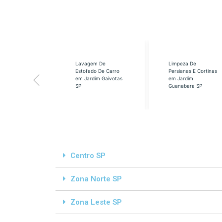
eabilização
Lavagem De
Limpeza De
á em Cidade
Estofado De Carro
Persianas E Cortinas
s SP
em Jardim Gaivotas
em Jardim
SP
Guanabara SP
Centro SP
Zona Norte SP
Zona Leste SP