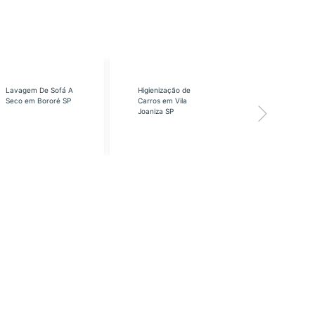
Lavagem De Sofá A
Higienização de
Higienização
Seco em Bororé SP
Carros em Vila
Carros em Vi
Joaniza SP
José SP