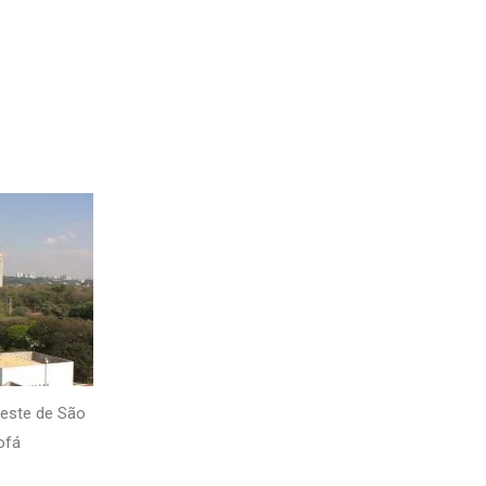
Oeste de São
ofá