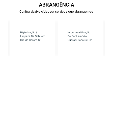
ABRANGÊNCIA
Confira abaixo cidades/ serviços que abrangemos
Higienização /
Impermeabilização
Limpeza De Sofá em
De Sofá em Vila
Ilha do Bororé SP
Guarani Zona Sul SP