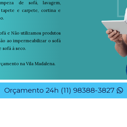
peza de sofá, lavagem,
 tapete e carpete, cortina e
o.
ofá e Não utilizamos produtos
osão ao impermeabilizar o sofá
 sofá à seco.
çamento na Vila Madalena.
Orçamento 24h (11) 98388-3827