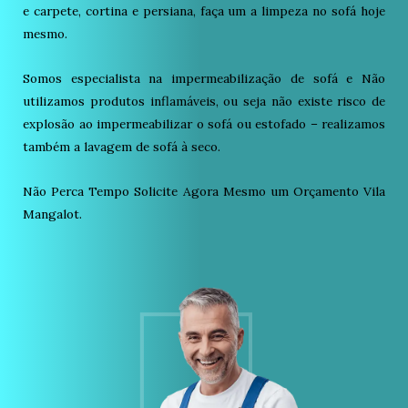
e carpete, cortina e persiana, faça um a limpeza no sofá hoje
mesmo.
Somos especialista na impermeabilização de sofá e Não
utilizamos produtos inflamáveis, ou seja não existe risco de
explosão ao impermeabilizar o sofá ou estofado – realizamos
também a lavagem de sofá à seco.
Não Perca Tempo Solicite Agora Mesmo um Orçamento Vila
Mangalot.