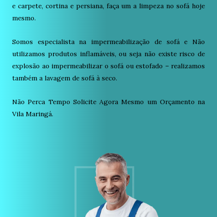
e carpete, cortina e persiana, faça um a limpeza no sofá hoje
mesmo.
Somos especialista na impermeabilização de sofá e Não
utilizamos produtos inflamáveis, ou seja não existe risco de
explosão ao impermeabilizar o sofá ou estofado – realizamos
também a lavagem de sofá à seco.
Não Perca Tempo Solicite Agora Mesmo um Orçamento na
Vila Maringá.