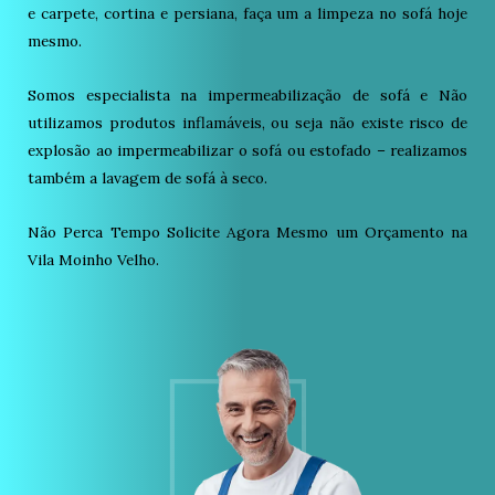
e carpete, cortina e persiana, faça um a limpeza no sofá hoje
mesmo.
Somos especialista na impermeabilização de sofá e Não
utilizamos produtos inflamáveis, ou seja não existe risco de
explosão ao impermeabilizar o sofá ou estofado – realizamos
também a lavagem de sofá à seco.
Não Perca Tempo Solicite Agora Mesmo um Orçamento na
Vila Moinho Velho.