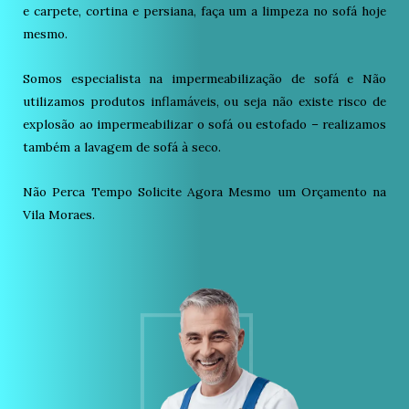
e carpete, cortina e persiana, faça um a limpeza no sofá hoje
mesmo.
Somos especialista na impermeabilização de sofá e Não
utilizamos produtos inflamáveis, ou seja não existe risco de
explosão ao impermeabilizar o sofá ou estofado – realizamos
também a lavagem de sofá à seco.
Não Perca Tempo Solicite Agora Mesmo um Orçamento na
Vila Moraes.