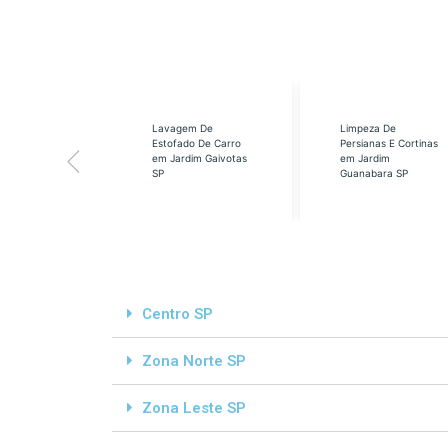
eabilização
Lavagem De
Limpeza De
á em Cidade
Estofado De Carro
Persianas E Cortinas
s SP
em Jardim Gaivotas
em Jardim
SP
Guanabara SP
Centro SP
Zona Norte SP
Zona Leste SP