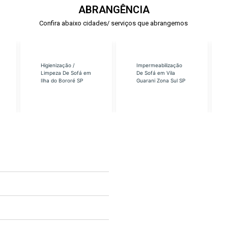
ABRANGÊNCIA
Confira abaixo cidades/ serviços que abrangemos
Higienização /
Impermeabilização
Limpeza De Sofá em
De Sofá em Vila
Ilha do Bororé SP
Guarani Zona Sul SP