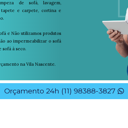
peza de sofá, lavagem,
 tapete e carpete, cortina e
o.
ofá e Não utilizamos produtos
osão ao impermeabilizar o sofá
 sofá à seco.
çamento na Vila Nascente.
Orçamento 24h (11) 98388-3827