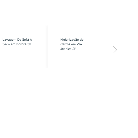
Lavagem De Sofá A
Higienização de
Higienização
Seco em Bororé SP
Carros em Vila
Carros em Vi
Joaniza SP
José SP