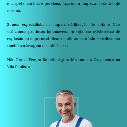
e carpete, cortina e persiana, faça um a limpeza no sofá hoje
mesmo.
Somos especialista na impermeabilização de sofá e Não
utilizamos produtos inflamáveis, ou seja não existe risco de
explosão ao impermeabilizar o sofá ou estofado – realizamos
também a lavagem de sofá à seco.
Não Perca Tempo Solicite Agora Mesmo um Orçamento na
Vila Paulista.