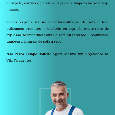
e carpete, cortina e persiana, faça um a limpeza no sofá hoje
mesmo.
Somos especialista na impermeabilização de sofá e Não
utilizamos produtos inflamáveis, ou seja não existe risco de
explosão ao impermeabilizar o sofá ou estofado – realizamos
também a lavagem de sofá à seco.
Não Perca Tempo Solicite Agora Mesmo um Orçamento na
Vila Tiradentes.