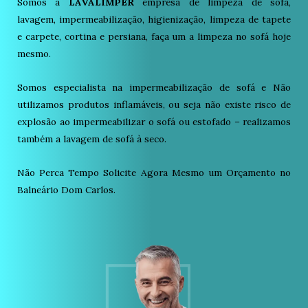
Somos a
LAVALIMPER
empresa de limpeza de sofá,
lavagem, impermeabilização, higienização, limpeza de tapete
e carpete, cortina e persiana, faça um a limpeza no sofá hoje
mesmo.
Somos especialista na impermeabilização de sofá e Não
utilizamos produtos inflamáveis, ou seja não existe risco de
explosão ao impermeabilizar o sofá ou estofado – realizamos
também a lavagem de sofá à seco.
Não Perca Tempo Solicite Agora Mesmo um Orçamento no
Balneário Dom Carlos.