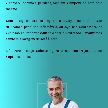
e carpete, cortina e persiana, faça um a limpeza no sofá hoje
mesmo.
Somos especialista na impermeabilização de sofá e Não
utilizamos produtos inflamáveis, ou seja não existe risco de
explosão ao impermeabilizar o sofá ou estofado – realizamos
também a lavagem de sofá à seco.
Não Perca Tempo Solicite Agora Mesmo um Orçamento no
Capão Redondo.