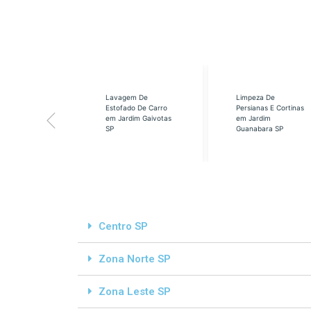
eabilização
Lavagem De
Limpeza De
á em Cidade
Estofado De Carro
Persianas E Cortinas
s SP
em Jardim Gaivotas
em Jardim
SP
Guanabara SP
Centro SP
Zona Norte SP
Zona Leste SP