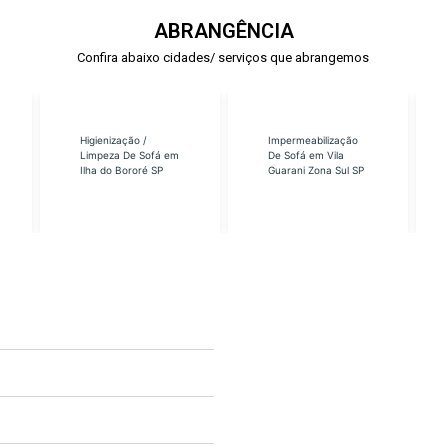
ABRANGÊNCIA
Confira abaixo cidades/ serviços que abrangemos
Higienização /
Impermeabilização
Limpeza De Sofá em
De Sofá em Vila
Ilha do Bororé SP
Guarani Zona Sul SP