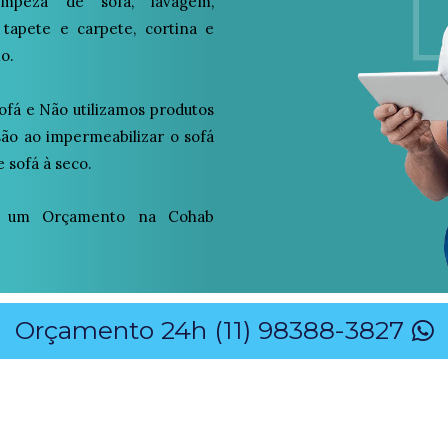
peza de sofá, lavagem,
 tapete e carpete, cortina e
o.
ofá e Não utilizamos produtos
osão ao impermeabilizar o sofá
 sofá à seco.
o um Orçamento na Cohab
Orçamento 24h (11) 98388-3827