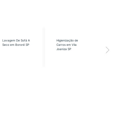
Lavagem De Sofá A
Higienização de
Higienização
Seco em Bororé SP
Carros em Vila
Carros em Vi
Joaniza SP
José SP