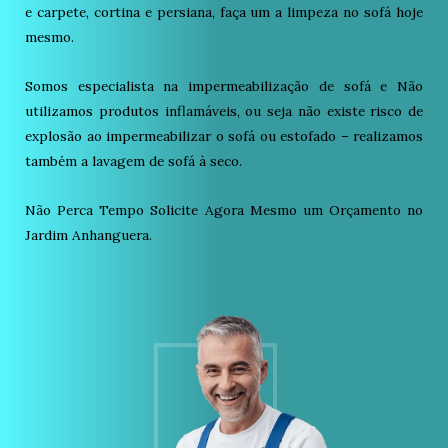
e carpete, cortina e persiana, faça um a limpeza no sofá hoje
mesmo.
Somos especialista na impermeabilização de sofá e Não
utilizamos produtos inflamáveis, ou seja não existe risco de
explosão ao impermeabilizar o sofá ou estofado – realizamos
também a lavagem de sofá à seco.
Não Perca Tempo Solicite Agora Mesmo um Orçamento no
Jardim Anhanguera.