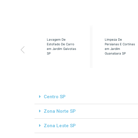
eabilização
Lavagem De
Limpeza De
á em Cidade
Estofado De Carro
Persianas E Cortinas
s SP
em Jardim Gaivotas
em Jardim
SP
Guanabara SP
Centro SP
Zona Norte SP
Zona Leste SP