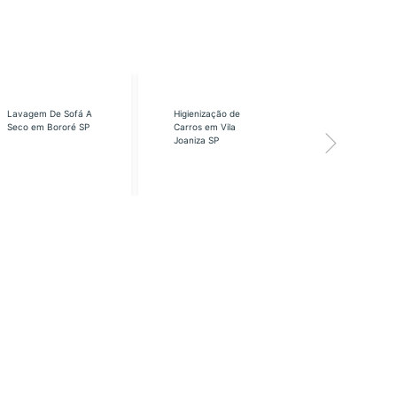
Lavagem De Sofá A
Higienização de
Higienização
Seco em Bororé SP
Carros em Vila
Carros em Vi
Joaniza SP
José SP