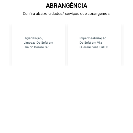
ABRANGÊNCIA
Confira abaixo cidades/ serviços que abrangemos
Higienização /
Impermeabilização
Limpeza De Sofá em
De Sofá em Vila
Ilha do Bororé SP
Guarani Zona Sul SP