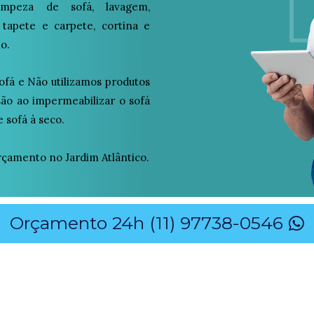
peza de sofá, lavagem,
 tapete e carpete, cortina e
o.
ofá e Não utilizamos produtos
osão ao impermeabilizar o sofá
 sofá à seco.
çamento no Jardim Atlântico.
Orçamento 24h (11) 97738-0546