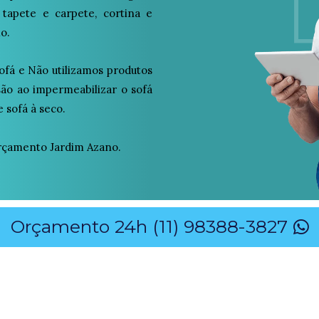
 tapete e carpete, cortina e
o.
ofá e Não utilizamos produtos
osão ao impermeabilizar o sofá
 sofá à seco.
rçamento Jardim Azano.
Orçamento 24h (11) 98388-3827