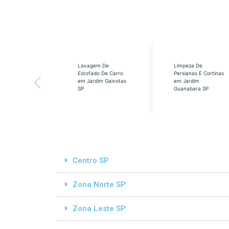
eabilização
Lavagem De
Limpeza De
á em Cidade
Estofado De Carro
Persianas E Cortinas
s SP
em Jardim Gaivotas
em Jardim
SP
Guanabara SP
Centro SP
Zona Norte SP
Zona Leste SP