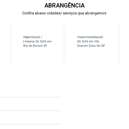
ABRANGÊNCIA
Confira abaixo cidades/ serviços que abrangemos
Higienização /
Impermeabilização
Limpeza De Sofá em
De Sofá em Vila
Ilha do Bororé SP
Guarani Zona Sul SP