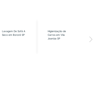
Lavagem De Sofá A
Higienização de
Higienização
Seco em Bororé SP
Carros em Vila
Carros em Vi
Joaniza SP
José SP