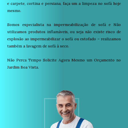
e carpete, cortina e persiana, faça um a limpeza no sofá hoje
mesmo.
Somos especialista na impermeabilização de sofá e Não
utilizamos produtos inflamáveis, ou seja não existe risco de
explosão ao impermeabilizar o sofá ou estofado – realizamos
também a lavagem de sofá à seco.
Não Perca Tempo Solicite Agora Mesmo um Orçamento no
Jardim Boa Vista.