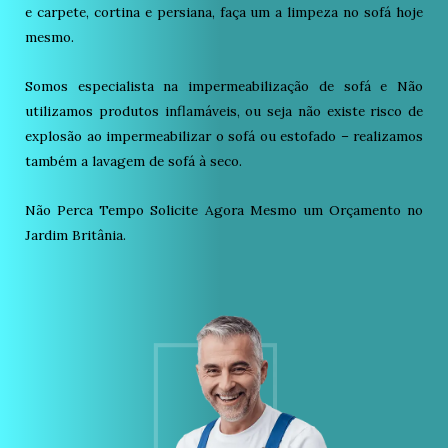
e carpete, cortina e persiana, faça um a limpeza no sofá hoje
mesmo.
Somos especialista na impermeabilização de sofá e Não
utilizamos produtos inflamáveis, ou seja não existe risco de
explosão ao impermeabilizar o sofá ou estofado – realizamos
também a lavagem de sofá à seco.
Não Perca Tempo Solicite Agora Mesmo um Orçamento no
Jardim Britânia.