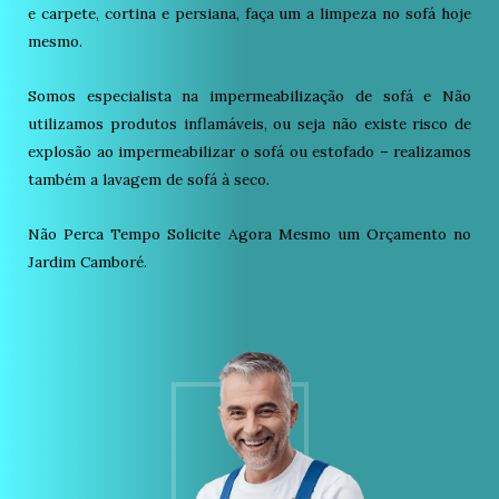
e carpete, cortina e persiana, faça um a limpeza no sofá hoje
mesmo.
Somos especialista na impermeabilização de sofá e Não
utilizamos produtos inflamáveis, ou seja não existe risco de
explosão ao impermeabilizar o sofá ou estofado – realizamos
também a lavagem de sofá à seco.
Não Perca Tempo Solicite Agora Mesmo um Orçamento no
Jardim Camboré.