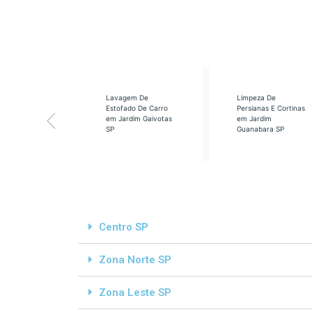
eabilização
Lavagem De
Limpeza De
á em Cidade
Estofado De Carro
Persianas E Cortinas
s SP
em Jardim Gaivotas
em Jardim
SP
Guanabara SP
Centro SP
Zona Norte SP
Zona Leste SP