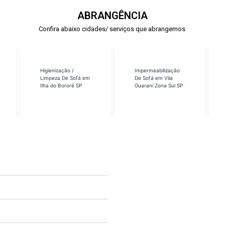
ABRANGÊNCIA
Confira abaixo cidades/ serviços que abrangemos
Higienização /
Impermeabilização
Limpeza De Sofá em
De Sofá em Vila
Ilha do Bororé SP
Guarani Zona Sul SP