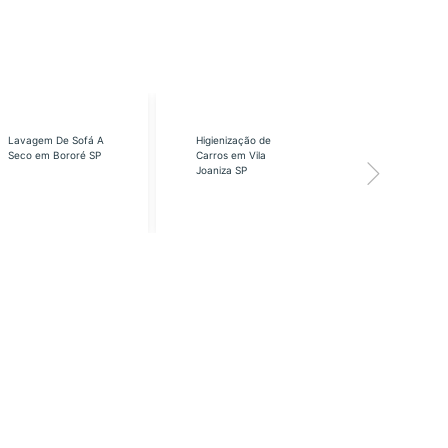
Lavagem De Sofá A
Higienização de
Higienização
Seco em Bororé SP
Carros em Vila
Carros em Vi
Joaniza SP
José SP