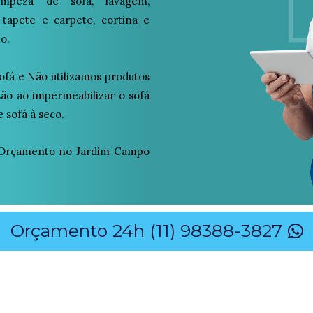
peza de sofá, lavagem,
 tapete e carpete, cortina e
o.
ofá e Não utilizamos produtos
osão ao impermeabilizar o sofá
 sofá à seco.
 Orçamento no Jardim Campo
Orçamento 24h (11) 98388-3827