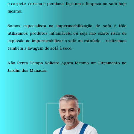
e carpete, cortina e persiana, faça um a limpeza no sofá hoje
mesmo.
Somos especialista na impermeabilização de sofá e Não
utilizamos produtos inflamáveis, ou seja não existe risco de
explosão ao impermeabilizar o sofá ou estofado – realizamos
também a lavagem de sofá à seco.
Não Perca Tempo Solicite Agora Mesmo um Orçamento no
Jardim dos Manacás.