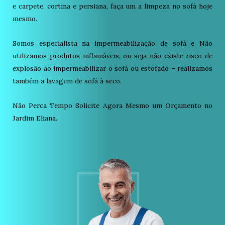
e carpete, cortina e persiana, faça um a limpeza no sofá hoje
mesmo.
Somos especialista na impermeabilização de sofá e Não
utilizamos produtos inflamáveis, ou seja não existe risco de
explosão ao impermeabilizar o sofá ou estofado – realizamos
também a lavagem de sofá à seco.
Não Perca Tempo Solicite Agora Mesmo um Orçamento no
Jardim Eliana.