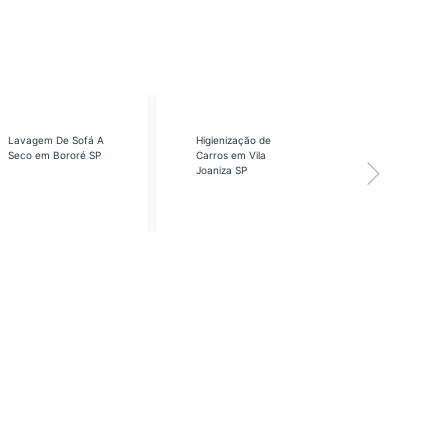
Lavagem De Sofá A
Higienização de
Higienização
Seco em Bororé SP
Carros em Vila
Carros em Vi
Joaniza SP
José SP