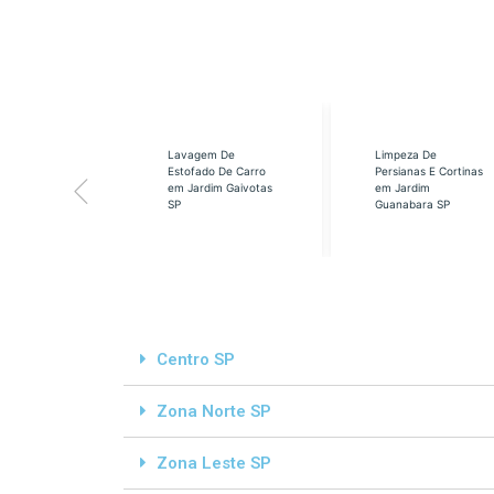
eabilização
Lavagem De
Limpeza De
á em Cidade
Estofado De Carro
Persianas E Cortinas
s SP
em Jardim Gaivotas
em Jardim
SP
Guanabara SP
Centro SP
Zona Norte SP
Zona Leste SP