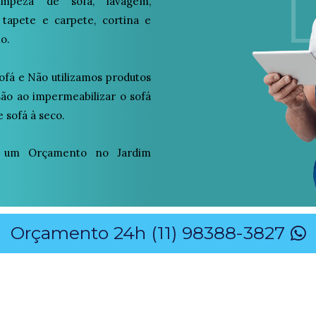
peza de sofá, lavagem,
 tapete e carpete, cortina e
o.
ofá e Não utilizamos produtos
osão ao impermeabilizar o sofá
 sofá à seco.
 um Orçamento no Jardim
Orçamento 24h (11) 98388-3827