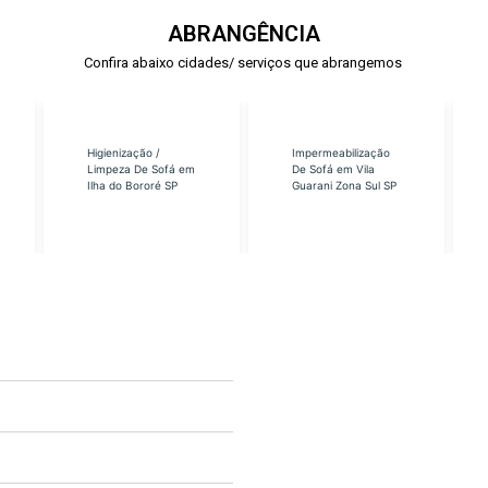
ABRANGÊNCIA
Confira abaixo cidades/ serviços que abrangemos
Higienização /
Impermeabilização
Limpeza De Sofá em
De Sofá em Vila
Ilha do Bororé SP
Guarani Zona Sul SP