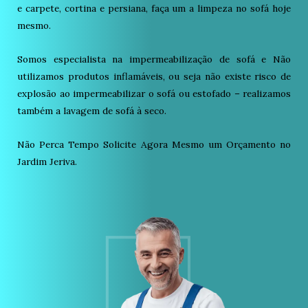
e carpete, cortina e persiana, faça um a limpeza no sofá hoje
mesmo.
Somos especialista na impermeabilização de sofá e Não
utilizamos produtos inflamáveis, ou seja não existe risco de
explosão ao impermeabilizar o sofá ou estofado – realizamos
também a lavagem de sofá à seco.
Não Perca Tempo Solicite Agora Mesmo um Orçamento no
Jardim Jeriva.