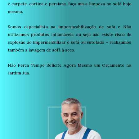
e carpete, cortina e persiana, faça um a limpeza no sofá hoje
mesmo.
Somos especialista na impermeabilização de sofá e Não
utilizamos produtos inflamáveis, ou seja não existe risco de
explosão ao impermeabilizar o sofá ou estofado – realizamos
também a lavagem de sofá à seco.
Não Perca Tempo Solicite Agora Mesmo um Orçamento no
Jardim Jua.