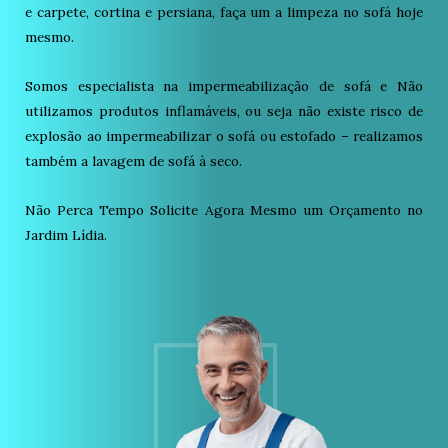
e carpete, cortina e persiana, faça um a limpeza no sofá hoje
mesmo.
Somos especialista na impermeabilização de sofá e Não
utilizamos produtos inflamáveis, ou seja não existe risco de
explosão ao impermeabilizar o sofá ou estofado – realizamos
também a lavagem de sofá à seco.
Não Perca Tempo Solicite Agora Mesmo um Orçamento no
Jardim Lídia.