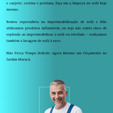
e carpete, cortina e persiana, faça um a limpeza no sofá hoje
mesmo.
Somos especialista na impermeabilização de sofá e Não
utilizamos produtos inflamáveis, ou seja não existe risco de
explosão ao impermeabilizar o sofá ou estofado – realizamos
também a lavagem de sofá à seco.
Não Perca Tempo Solicite Agora Mesmo um Orçamento no
Jardim Maracá.