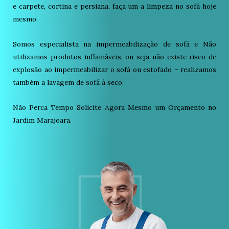
e carpete, cortina e persiana, faça um a limpeza no sofá hoje
mesmo.
Somos especialista na impermeabilização de sofá e Não
utilizamos produtos inflamáveis, ou seja não existe risco de
explosão ao impermeabilizar o sofá ou estofado – realizamos
também a lavagem de sofá à seco.
Não Perca Tempo Solicite Agora Mesmo um Orçamento no
Jardim Marajoara.