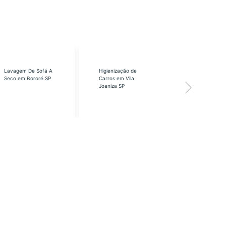
Lavagem De Sofá A
Higienização de
Higienização
Seco em Bororé SP
Carros em Vila
Carros em Vi
Joaniza SP
José SP