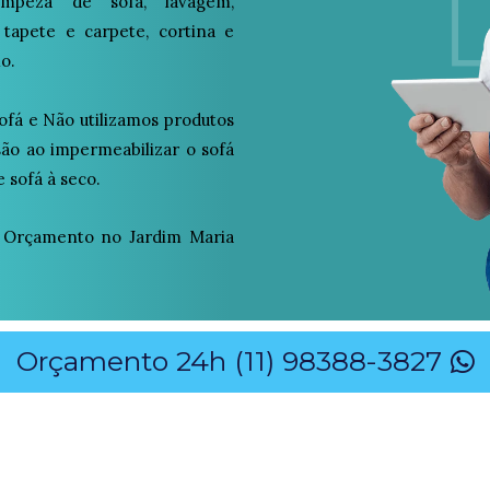
peza de sofá, lavagem,
 tapete e carpete, cortina e
o.
ofá e Não utilizamos produtos
osão ao impermeabilizar o sofá
 sofá à seco.
 Orçamento no Jardim Maria
Orçamento 24h (11) 98388-3827