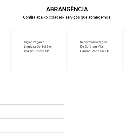
ABRANGÊNCIA
Confira abaixo cidades/ serviços que abrangemos
Higienização /
Impermeabilização
Limpeza De Sofá em
De Sofá em Vila
Ilha do Bororé SP
Guarani Zona Sul SP