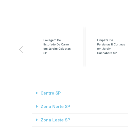
eabilização
Lavagem De
Limpeza De
á em Cidade
Estofado De Carro
Persianas E Cortinas
s SP
em Jardim Gaivotas
em Jardim
SP
Guanabara SP
Centro SP
Zona Norte SP
Zona Leste SP