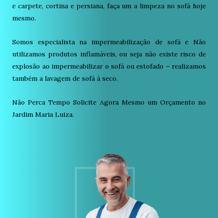
e carpete, cortina e persiana, faça um a limpeza no sofá hoje
mesmo.
Somos especialista na impermeabilização de sofá e Não
utilizamos produtos inflamáveis, ou seja não existe risco de
explosão ao impermeabilizar o sofá ou estofado – realizamos
também a lavagem de sofá à seco.
Não Perca Tempo Solicite Agora Mesmo um Orçamento no
Jardim Maria Luiza.