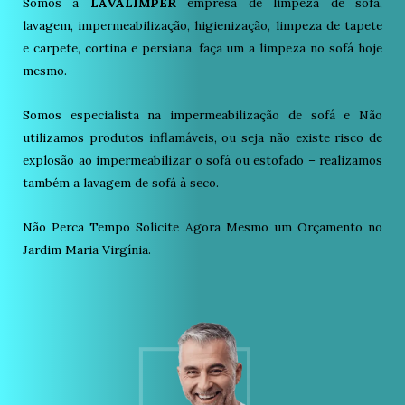
Somos a
LAVALIMPER
empresa de limpeza de sofá,
lavagem, impermeabilização, higienização, limpeza de tapete
e carpete, cortina e persiana, faça um a limpeza no sofá hoje
mesmo.
Somos especialista na impermeabilização de sofá e Não
utilizamos produtos inflamáveis, ou seja não existe risco de
explosão ao impermeabilizar o sofá ou estofado – realizamos
também a lavagem de sofá à seco.
Não Perca Tempo Solicite Agora Mesmo um Orçamento no
Jardim Maria Virgínia.