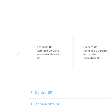
eabilização
Lavagem De
Limpeza De
á em Cidade
Estofado De Carro
Persianas E Cortinas
s SP
em Jardim Gaivotas
em Jardim
SP
Guanabara SP
Centro SP
Zona Norte SP