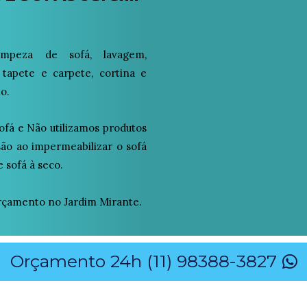
peza de sofá, lavagem,
 tapete e carpete, cortina e
o.
ofá e Não utilizamos produtos
osão ao impermeabilizar o sofá
 sofá à seco.
çamento no Jardim Mirante.
Orçamento 24h (11) 98388-3827