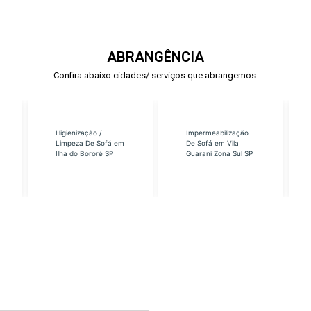
ABRANGÊNCIA
Confira abaixo cidades/ serviços que abrangemos
Higienização /
Impermeabilização
Limpeza De Sofá em
De Sofá em Vila
Ilha do Bororé SP
Guarani Zona Sul SP