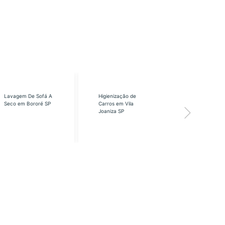
Lavagem De Sofá A
Higienização de
Higienização
Seco em Bororé SP
Carros em Vila
Carros em Vi
Joaniza SP
José SP